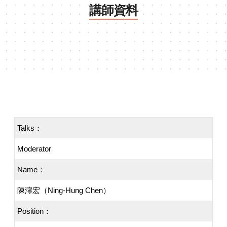
講師資料
Talks：
Moderator
Name：
陳濘宏（Ning-Hung Chen）
Position：